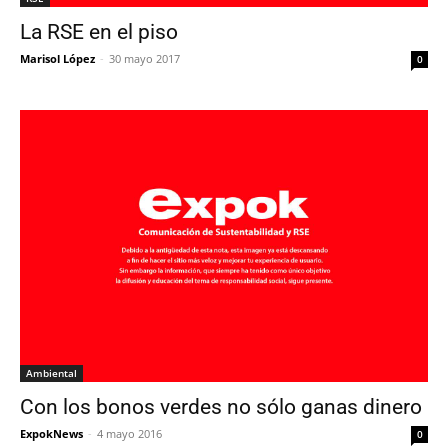
La RSE en el piso
Marisol López
-
30 mayo 2017
0
Ambiental
Con los bonos verdes no sólo ganas dinero
ExpokNews
-
4 mayo 2016
0