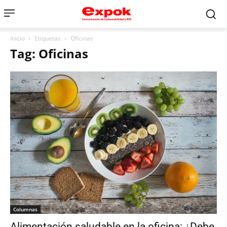
Inicio
Etiquetas
Oficinas
Tag: Oficinas
Columnas
Alimentación saludable en la oficina: ¿Debe