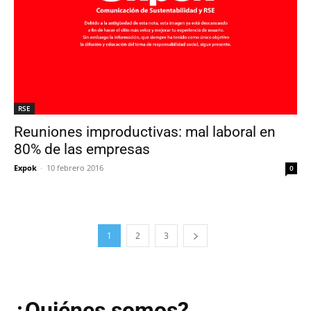
RSE
Reuniones improductivas: mal laboral en
80% de las empresas
Expok
-
10 febrero 2016
0
1
2
3
¿Quiénes somos?