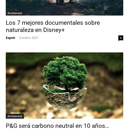
Ambiental
Los 7 mejores documentales sobre
naturaleza en Disney+
Expok
-
4 enero 2021
0
Ambiental
P&G será carbono neutral en 10 años…