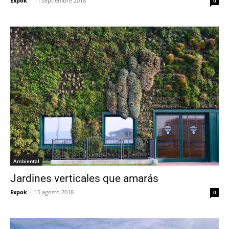
Expok
-
11 septiembre 2018
0
Ambiental
Jardines verticales que amarás
Expok
-
15 agosto 2018
0