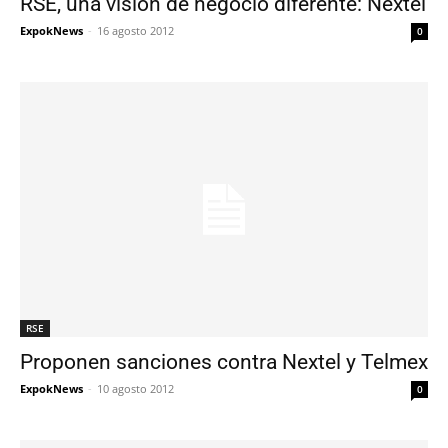
RSE, una visión de negocio diferente: Nextel
ExpokNews
-
16 agosto 2012
0
RSE
Proponen sanciones contra Nextel y Telmex
ExpokNews
-
10 agosto 2012
0