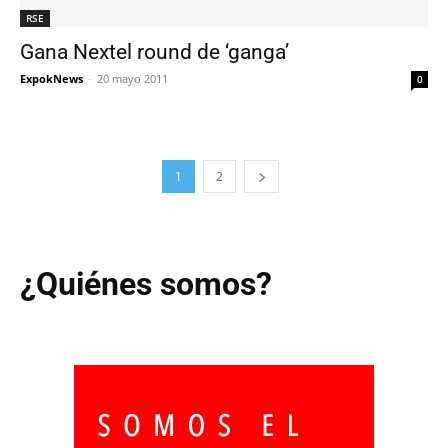
RSE
Gana Nextel round de ‘ganga’
ExpokNews
-
20 mayo 2011
0
1
2
¿Quiénes somos?