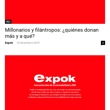
RSI
Millonarios y filántropos: ¿quiénes donan
más y a qué?
Expok
-
14 diciembre 2015
0