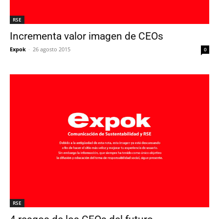
RSE
Incrementa valor imagen de CEOs
Expok
-
26 agosto 2015
0
RSE