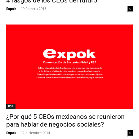
4 rasgos de los CEOs del futuro
Expok
-
19 febrero 2015
0
RSE
¿Por qué 5 CEOs mexicanos se reunieron
para hablar de negocios sociales?
Expok
-
12 diciembre 2014
0