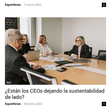
ExpokNews
-
7 marzo 2023
0
RSE
¿Están los CEOs dejando la sustentabilidad
de lado?
ExpokNews
-
30 enero 2023
1