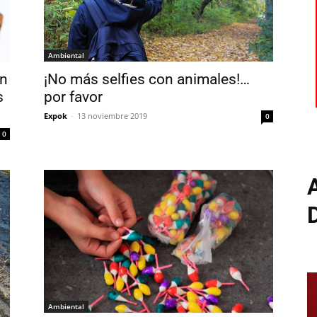
Ambiental
an
¡No más selfies con animales!…
s
por favor
Expok
-
13 noviembre 2019
0
0
Ambiental