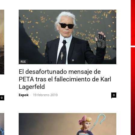
RSE
El desafortunado mensaje de
PETA tras el fallecimiento de Karl
Lagerfeld
Expok
-
19 febrero 2019
0
0