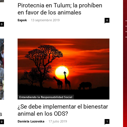
Pirotecnia en Tulum; la prohíben
en favor de los animales
Expok
-
13 septiembre 2019
0
0
Entendiendo la Responsabilidad Social
¿Se debe implementar el bienestar
animal en los ODS?
s
Daniela Lazovska
-
17 julio 2019
1
0