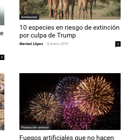
Ambiental
10 especies en riesgo de extinción
te
por culpa de Trump
Marisol López
-
8 enero 2019
0
0
Protección animal
Fuegos artificiales que no hacen