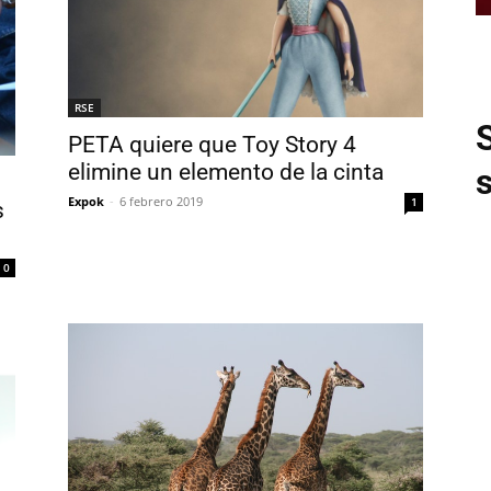
RSE
PETA quiere que Toy Story 4
elimine un elemento de la cinta
Expok
-
6 febrero 2019
1
s
0