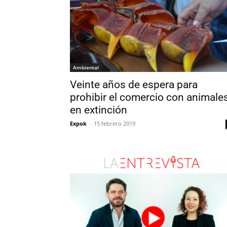
Ambiental
Veinte años de espera para
prohibir el comercio con animale
en extinción
Expok
-
15 febrero 2019