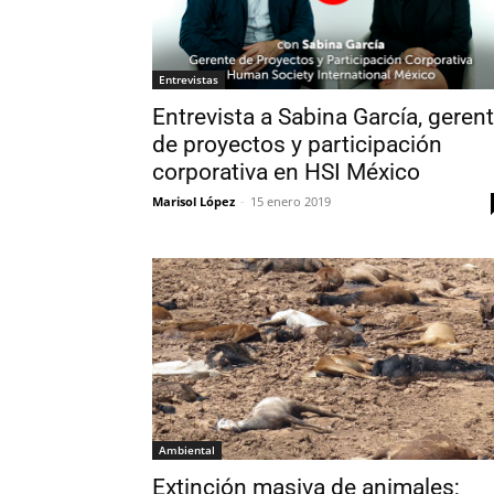
Entrevistas
Entrevista a Sabina García, geren
de proyectos y participación
corporativa en HSI México
Marisol López
-
15 enero 2019
Ambiental
Extinción masiva de animales;