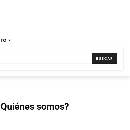
CTO
BUSCAR
¿Quiénes somos?