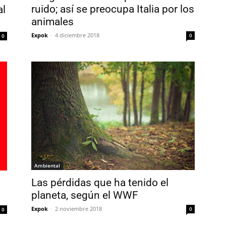
ruido; así se preocupa Italia por los
al
animales
Expok
-
4 diciembre 2018
0
0
Ambiental
Las pérdidas que ha tenido el
planeta, según el WWF
Expok
-
2 noviembre 2018
0
0