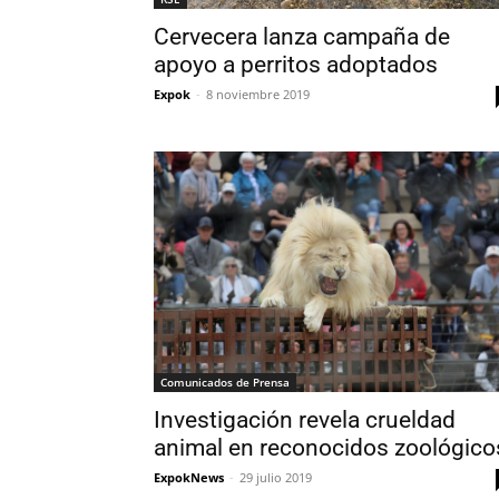
Cervecera lanza campaña de
apoyo a perritos adoptados
Expok
-
8 noviembre 2019
Comunicados de Prensa
Investigación revela crueldad
animal en reconocidos zoológico
ExpokNews
-
29 julio 2019