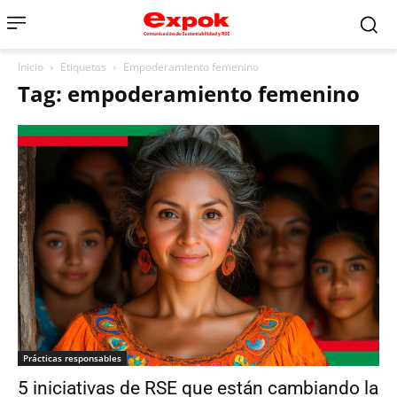
Inicio
Etiquetas
Empoderamiento femenino
Tag: empoderamiento femenino
Prácticas responsables
5 iniciativas de RSE que están cambiando la