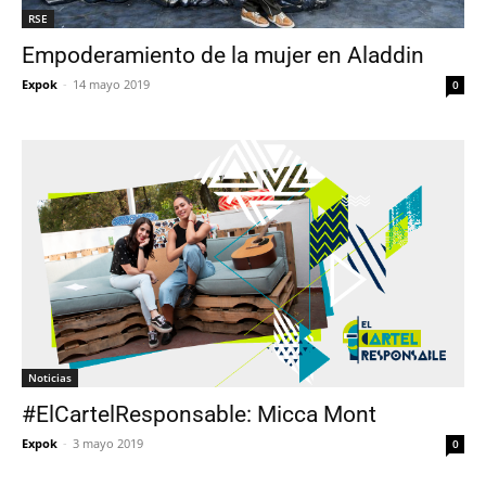
RSE
Empoderamiento de la mujer en Aladdin
Expok
-
14 mayo 2019
0
Noticias
#ElCartelResponsable: Micca Mont
Expok
-
3 mayo 2019
0