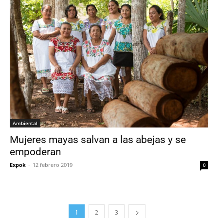
Ambiental
Mujeres mayas salvan a las abejas y se
empoderan
Expok
-
12 febrero 2019
0
1
2
3