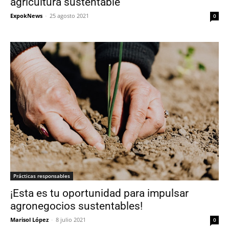
agricultura sustentable
ExpokNews
-
25 agosto 2021
0
Prácticas responsables
¡Esta es tu oportunidad para impulsar
agronegocios sustentables!
Marisol López
-
8 julio 2021
0