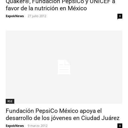
Quaker®, Fundación PepsiCo y UNICEF a
favor de la nutrición en México
ExpokNews
-
27 julio 2012
0
RSE
Fundación PepsiCo México apoya el
desarrollo de los jóvenes en Ciudad Juárez
ExpokNews
-
9 marzo 2012
0