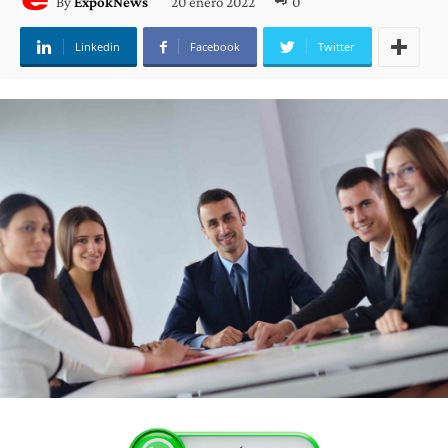
20 enero 2022
0
By
ExpokNews
Linkedin
Facebook
Twitter