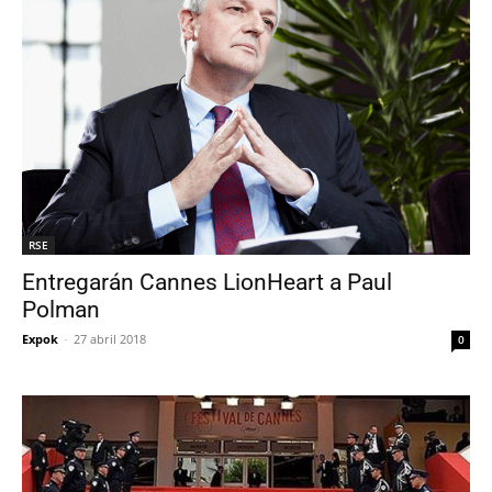
RSE
Entregarán Cannes LionHeart a Paul
Polman
Expok
-
27 abril 2018
0