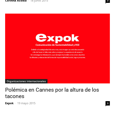
Corinna Acosta
-
18 junio 2015
0
Organizaciones internacionales
Polémica en Cannes por la altura de los
tacones
Expok
-
19 mayo 2015
0