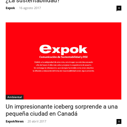
¿La sustentabilidad?
Expok
-
16 agosto 2017
0
Ambiental
Un impresionante iceberg sorprende a una
pequeña ciudad en Canadá
ExpokNews
-
20 abril 2017
0