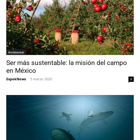
Ambiental
Ser más sustentable: la misión del campo
en México
ExpokNews
-
5 marzo 2020
0