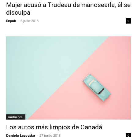
Mujer acusó a Trudeau de manosearla, él se
disculpa
Expok
-
6 julio 2018
0
Ambiental
Los autos más limpios de Canadá
Daniela Lazovska
-
27 junio 2018
0