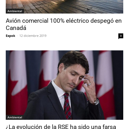
Ambiental
Avión comercial 100% eléctrico despegó en
Canadá
Expok
-
12 diciembre 2019
0
Ambiental
¿La evolución de la RSE ha sido una farsa