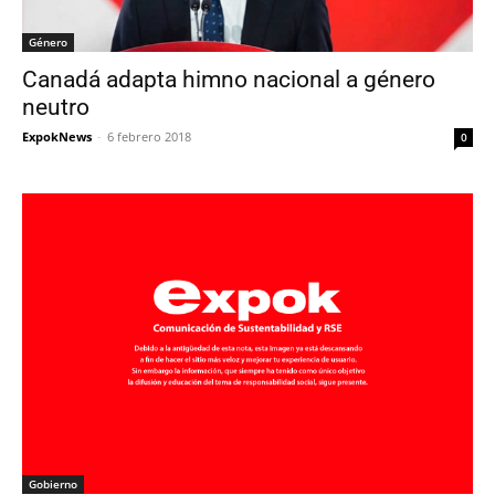
Género
Canadá adapta himno nacional a género
neutro
ExpokNews
-
6 febrero 2018
0
Gobierno