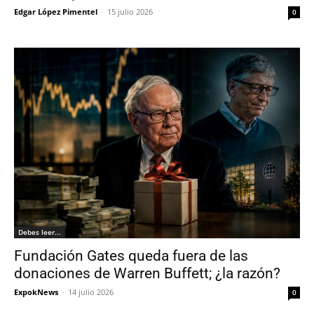
Edgar López Pimentel
-
15 julio 2026
0
Debes leer...
Fundación Gates queda fuera de las
donaciones de Warren Buffett; ¿la razón?
ExpokNews
-
14 julio 2026
0