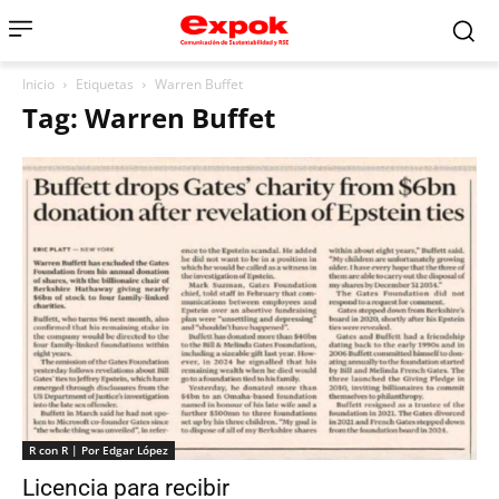
Inicio
Etiquetas
Warren Buffet
Tag: Warren Buffet
R con R | Por Edgar López
Licencia para recibir