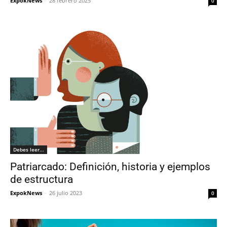
ExpokNews
-
28 febrero 2025
0
Debes leer...
Patriarcado: Definición, historia y ejemplos
de estructura
ExpokNews
-
26 julio 2023
0