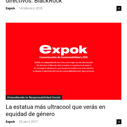
directivos: BlackRock
Expok
-
14 febrero 2018
0
Entendiendo la Responsabilidad Social
La estatua más ultracool que verás en
equidad de género
Expok
-
25 abril 2017
0