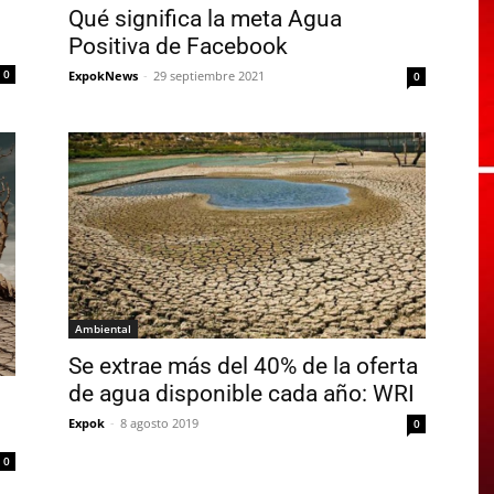
Qué significa la meta Agua
Positiva de Facebook
0
ExpokNews
-
29 septiembre 2021
0
Ambiental
Se extrae más del 40% de la oferta
de agua disponible cada año: WRI
Expok
-
8 agosto 2019
0
0