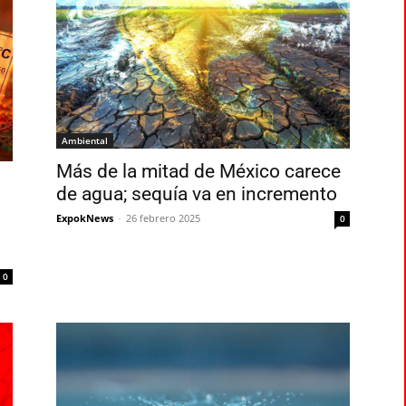
Ambiental
Más de la mitad de México carece
de agua; sequía va en incremento
ExpokNews
-
26 febrero 2025
0
0