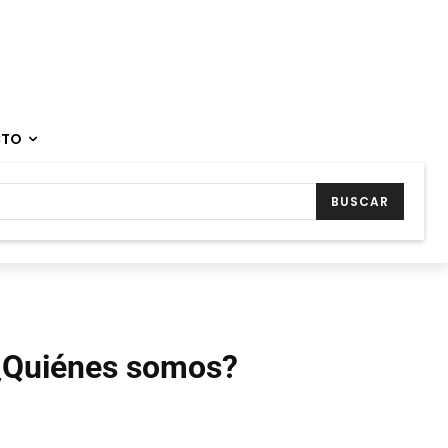
CTO
BUSCAR
¿Quiénes somos?