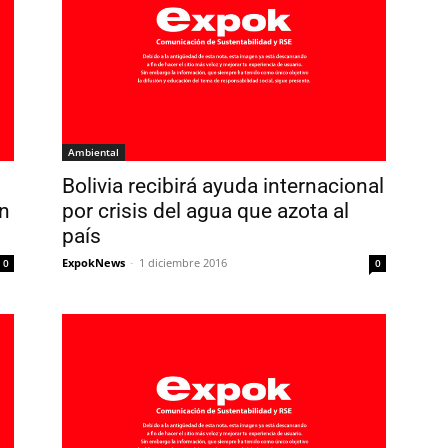
Ambiental
Bolivia recibirá ayuda internacional
n
por crisis del agua que azota al
país
ExpokNews
-
1 diciembre 2016
0
0