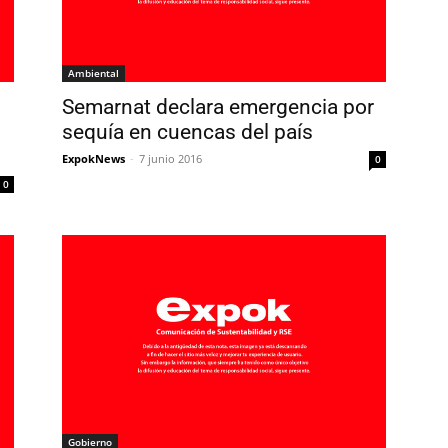
Ambiental
Semarnat declara emergencia por
sequía en cuencas del país
ExpokNews
-
7 junio 2016
0
0
Gobierno