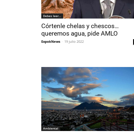
Debes leer...
Córtenle chelas y chescos…
queremos agua, pide AMLO
ExpokNews
-
19 julio 2022
Ambiental