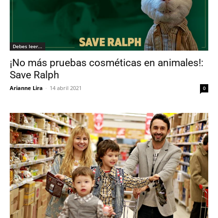
Debes leer...
¡No más pruebas cosméticas en animales!:
Save Ralph
Arianne Lira
-
14 abril 2021
0