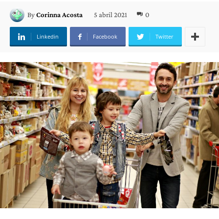
5 abril 2021
0
By
Corinna Acosta
Linkedin
Facebook
Twitter