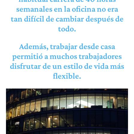
semanales en la oficina no era
tan difícil de cambiar después de
todo.
Además, trabajar desde casa
permitió a muchos trabajadores
disfrutar de un estilo de vida más
flexible.