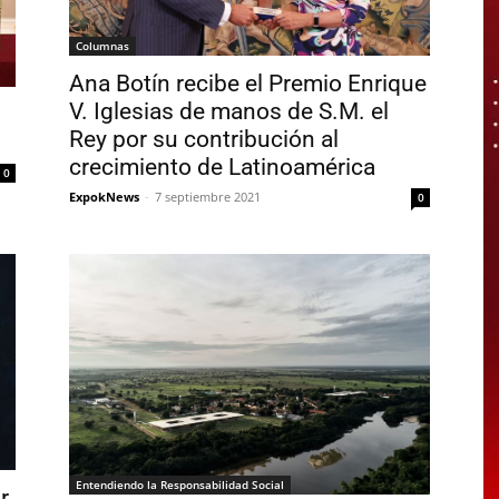
Columnas
Ana Botín recibe el Premio Enrique
V. Iglesias de manos de S.M. el
Rey por su contribución al
crecimiento de Latinoamérica
0
ExpokNews
-
7 septiembre 2021
0
Entendiendo la Responsabilidad Social
r