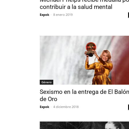
contribuir a la salud mental
Expok
-
8 enero 2019
Género
Sexismo en la entrega de El Baló
de Oro
Expok
-
4 diciembre 2018