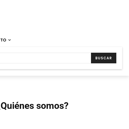
CTO
BUSCAR
¿Quiénes somos?