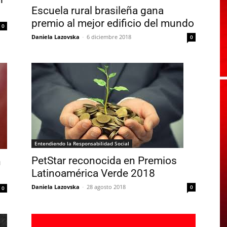
Escuela rural brasileña gana
premio al mejor edificio del mundo
0
Daniela Lazovska
-
6 diciembre 2018
0
Entendiendo la Responsabilidad Social
PetStar reconocida en Premios
n
Latinoamérica Verde 2018
Daniela Lazovska
-
28 agosto 2018
0
0