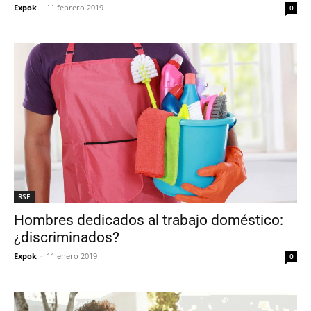
Expok
-
11 febrero 2019
0
RSE
Hombres dedicados al trabajo doméstico:
¿discriminados?
Expok
-
11 enero 2019
0