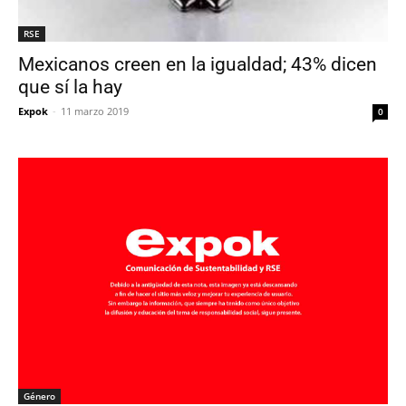
RSE
Mexicanos creen en la igualdad; 43% dicen
que sí la hay
Expok
-
11 marzo 2019
0
Género