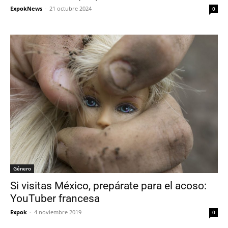
ExpokNews
-
21 octubre 2024
0
Género
Si visitas México, prepárate para el acoso:
YouTuber francesa
Expok
-
4 noviembre 2019
0