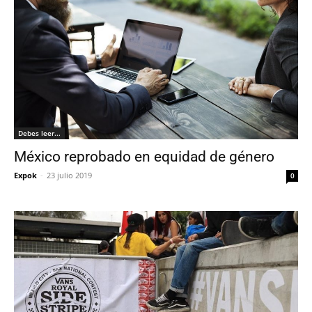
Debes leer...
México reprobado en equidad de género
Expok
-
23 julio 2019
0