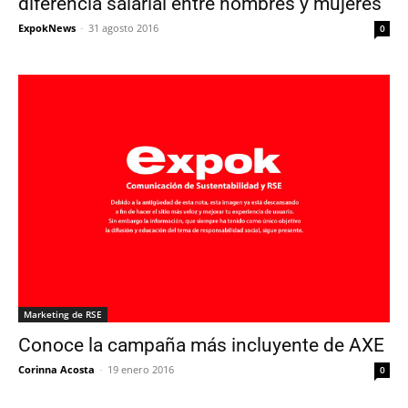
diferencia salarial entre hombres y mujeres
ExpokNews
-
31 agosto 2016
0
Marketing de RSE
Conoce la campaña más incluyente de AXE
Corinna Acosta
-
19 enero 2016
0