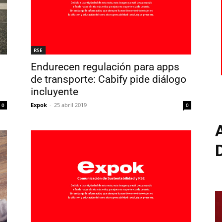
RSE
Endurecen regulación para apps
de transporte: Cabify pide diálogo
incluyente
Expok
-
25 abril 2019
0
0