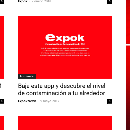
Expok
-
2 enero 2018
0
0
Ambiental
M
Baja esta app y descubre el nivel
de contaminación a tu alrededor
ExpokNews
-
9 mayo 2017
0
0