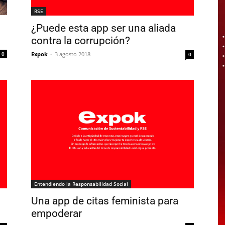
RSE
¿Puede esta app ser una aliada
contra la corrupción?
Expok
-
3 agosto 2018
0
0
Entendiendo la Responsabilidad Social
Una app de citas feminista para
empoderar