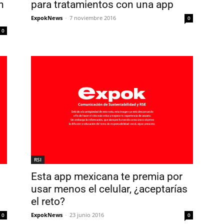
n
para tratamientos con una app
ExpokNews
-
7 noviembre 2016
0
0
RSI
Esta app mexicana te premia por
usar menos el celular, ¿aceptarías
el reto?
ExpokNews
-
23 junio 2016
0
0