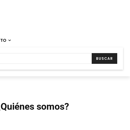
CTO
BUSCAR
¿Quiénes somos?