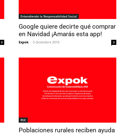
Entendiendo la Responsabilidad Social
Google quiere decirte qué comprar
en Navidad ¡Amarás esta app!
Expok
-
5 diciembre 2016
0
0
RSE
Poblaciones rurales reciben ayuda