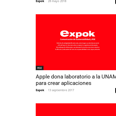
Expok
-
28 mayo 2018
RSE
Apple dona laboratorio a la UNA
para crear aplicaciones
Expok
-
13 septiembre 2017