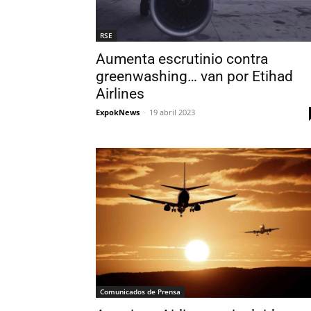
RSE
Aumenta escrutinio contra
greenwashing… van por Etihad
Airlines
ExpokNews
-
19 abril 2023
Comunicados de Prensa