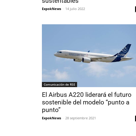
sustentables
ExpokNews
-
14 julio 2022
Comunicación de RSE
El Airbus A220 liderará el futuro
sostenible del modelo “punto a
punto”
ExpokNews
-
28 septiembre 2021