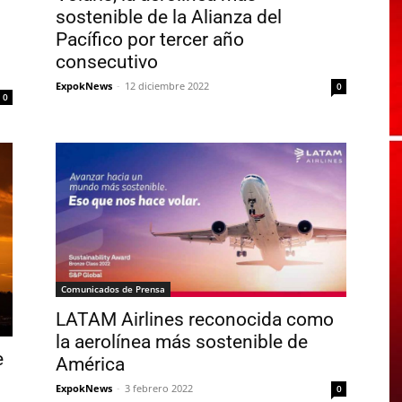
sostenible de la Alianza del
Pacífico por tercer año
consecutivo
ExpokNews
-
12 diciembre 2022
0
0
Comunicados de Prensa
LATAM Airlines reconocida como
la aerolínea más sostenible de
e
América
ExpokNews
-
3 febrero 2022
0