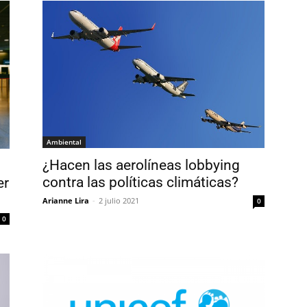
Ambiental
¿Hacen las aerolíneas lobbying
contra las políticas climáticas?
er
Arianne Lira
-
2 julio 2021
0
0