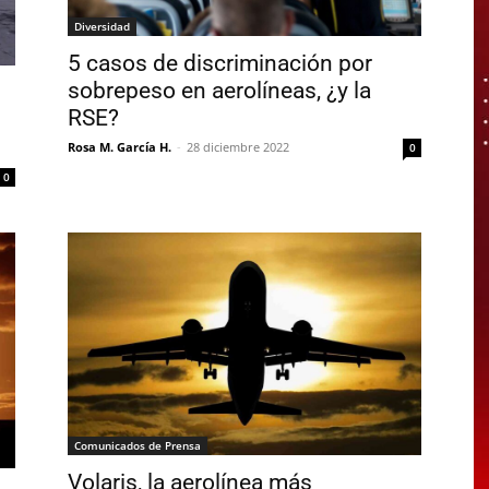
Diversidad
5 casos de discriminación por
sobrepeso en aerolíneas, ¿y la
RSE?
Rosa M. García H.
-
28 diciembre 2022
0
0
Comunicados de Prensa
Volaris, la aerolínea más