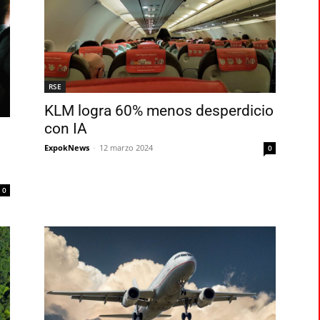
RSE
KLM logra 60% menos desperdicio
con IA
ExpokNews
-
12 marzo 2024
0
0