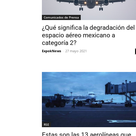
Comunicados de Prensa
¿Qué significa la degradación del
espacio aéreo mexicano a
categoría 2?
ExpokNews
-
27 mayo 2021
RSE
Estas son las 13 aerolíneas que