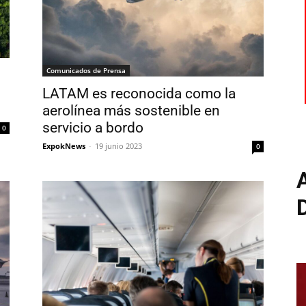
Comunicados de Prensa
LATAM es reconocida como la
aerolínea más sostenible en
servicio a bordo
0
ExpokNews
-
19 junio 2023
0