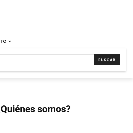
CTO
BUSCAR
¿Quiénes somos?