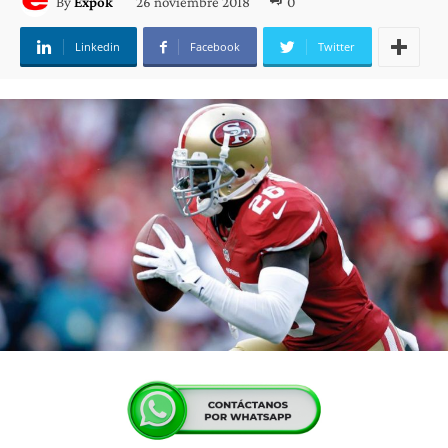
26 noviembre 2018
0
By
Expok
Linkedin
Facebook
Twitter