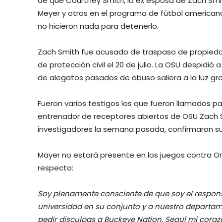
de que Courtney Smith, la ex esposa de Zach Smit
Meyer y otros en el programa de fútbol americano
no hicieron nada para detenerlo.
Zach Smith fue acusado de traspaso de propied
de protección civil el 20 de julio. La OSU despidió
de alegatos pasados de abuso saliera a la luz gr
Fueron varios testigos los que fueron llamados par
entrenador de receptores abiertos de OSU Zach S
investigadores la semana pasada, confirmaron s
Mayer no estará presente en los juegos contra Ore
respecto:
Soy plenamente consciente de que soy el respons
universidad en su conjunto y a nuestro departame
pedir disculpas a Buckeye Nation. Seguí mi cora