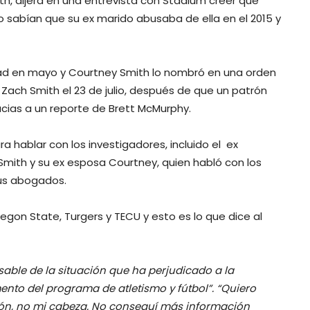
h, dijera en una entrevista con Stadium creer que
 sabían que su ex marido abusaba de ella en el 2015 y
ad en mayo y Courtney Smith lo nombró en una orden
 a Zach Smith el 23 de julio, después de que un patrón
acias a un reporte de Brett McMurphy.
a hablar con los investigadores, incluido el ex
mith y su ex esposa Courtney, quien habló con los
us abogados.
gon State, Turgers y TECU y esto es lo que dice al
able de la situación que ha perjudicado a la
nto del programa de atletismo y fútbol”. “Quiero
zón, no mi cabeza. No conseguí más información