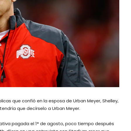
icas que confió en la esposa de Urban Meyer, Shelley,
 tendría que decírselo a Urban Meyer.
trativa pagada el 1° de agosto, poco tiempo después