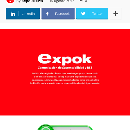
15 agosto 2017
0
By
ExpokNews
Linkedin
Facebook
Twitter