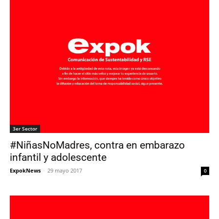
3er Sector
#NiñasNoMadres, contra en embarazo
infantil y adolescente
ExpokNews
-
29 mayo 2017
0