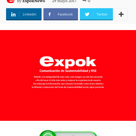
29 mayo 2017
0
By
ExpokNews
Linkedin
Facebook
Twitter