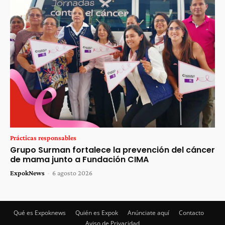
Prácticas responsables
Grupo Surman fortalece la prevención del cáncer
de mama junto a Fundación CIMA
ExpokNews
-
6 agosto 2026
Qué es Expoknews
Quién es Expok
Anúnciate aquí
Contacto
Aviso de Privacidad