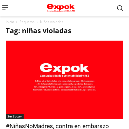
Inicio
Etiquetas
Niñas violadas
Tag: niñas violadas
3er Sector
#NiñasNoMadres, contra en embarazo