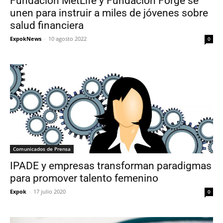
Fundación MetLife y Fundación Forge se
unen para instruir a miles de jóvenes sobre
salud financiera
ExpokNews
-
10 agosto 2022
0
Comunicados de Prensa
IPADE y empresas transforman paradigmas
para promover talento femenino
Expok
-
17 julio 2020
0