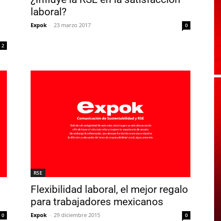
laboral?
Expok
-
23 marzo 2017
0
2
RSE
Flexibilidad laboral, el mejor regalo
para trabajadores mexicanos
Expok
-
29 diciembre 2015
0
0