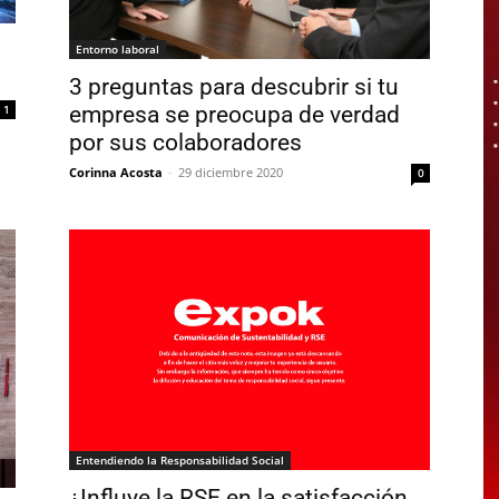
Entorno laboral
3 preguntas para descubrir si tu
empresa se preocupa de verdad
1
por sus colaboradores
Corinna Acosta
-
29 diciembre 2020
0
Entendiendo la Responsabilidad Social
¿Influye la RSE en la satisfacción