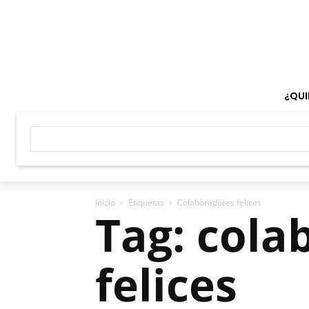
¿QUI
Inicio
Etiquetas
Colaboradores felices
Tag: cola
felices