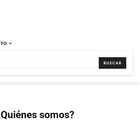
CTO
BUSCAR
¿Quiénes somos?