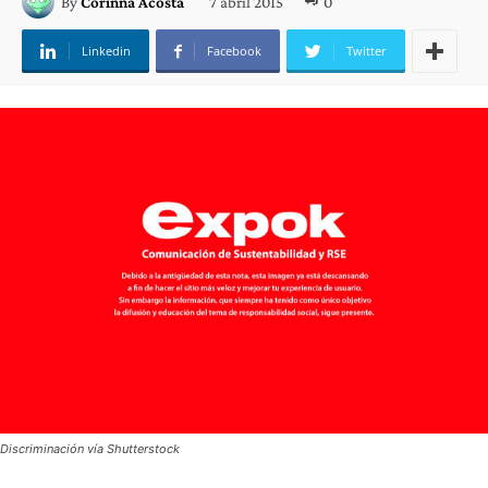
7 abril 2015
0
By
Corinna Acosta
Linkedin
Facebook
Twitter
Discriminación vía Shutterstock