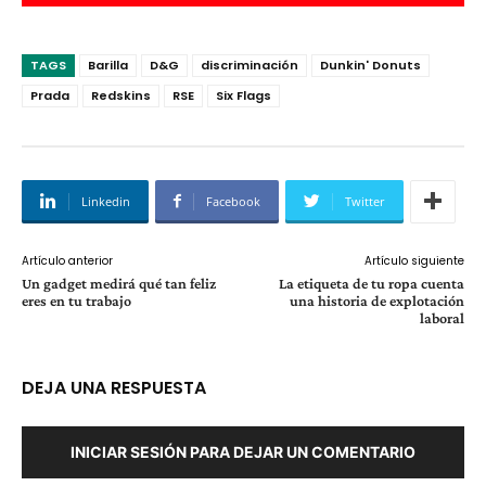
TAGS
Barilla
D&G
discriminación
Dunkin' Donuts
Prada
Redskins
RSE
Six Flags
Linkedin
Facebook
Twitter
Artículo anterior
Artículo siguiente
Un gadget medirá qué tan feliz
La etiqueta de tu ropa cuenta
eres en tu trabajo
una historia de explotación
laboral
DEJA UNA RESPUESTA
INICIAR SESIÓN PARA DEJAR UN COMENTARIO