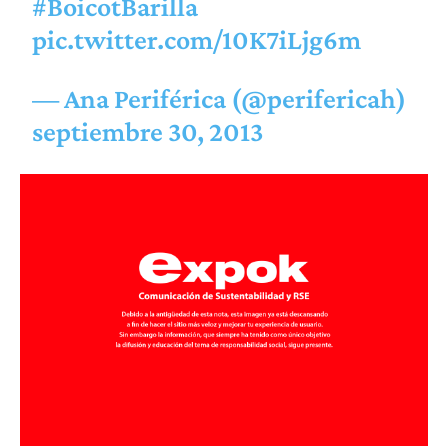
#BoicotBarilla
pic.twitter.com/10K7iLjg6m
— Ana Periférica (@perifericah)
septiembre 30, 2013