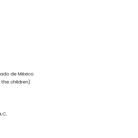
stado de México
 the children)
A.C.