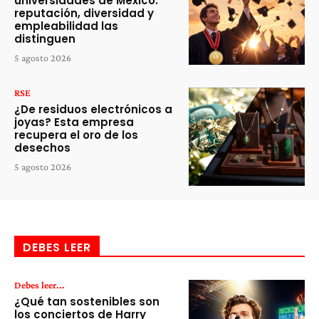
universidades de México:
reputación, diversidad y
empleabilidad las
distinguen
5 agosto 2026
RSE
¿De residuos electrónicos a
joyas? Esta empresa
recupera el oro de los
desechos
5 agosto 2026
DEBES LEER
Debes leer...
¿Qué tan sostenibles son
los conciertos de Harry