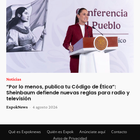
Noticias
“Por lo menos, publica tu Código de Ética”:
Sheinbaum defiende nuevas reglas para radio y
televisión
ExpokNews
-
4 agosto 2026
Qué es Expoknews
Quién es Expok
Anúnciate aquí
Contacto
Aviso de Privacidad