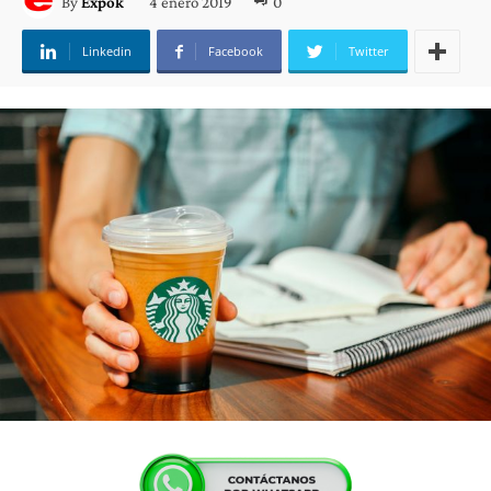
4 enero 2019
0
By
Expok
Linkedin
Facebook
Twitter