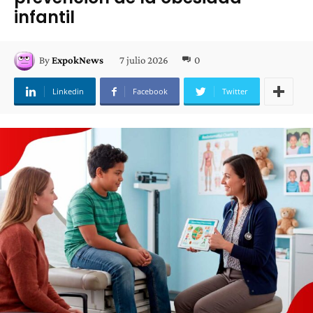
infantil
7 julio 2026
0
By
ExpokNews
Linkedin
Facebook
Twitter