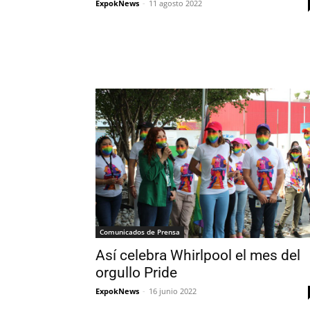
ExpokNews
-
11 agosto 2022
Comunicados de Prensa
Así celebra Whirlpool el mes del
orgullo Pride
ExpokNews
-
16 junio 2022