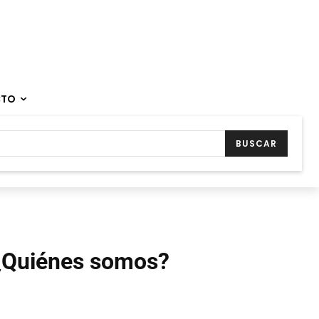
CTO
BUSCAR
¿Quiénes somos?