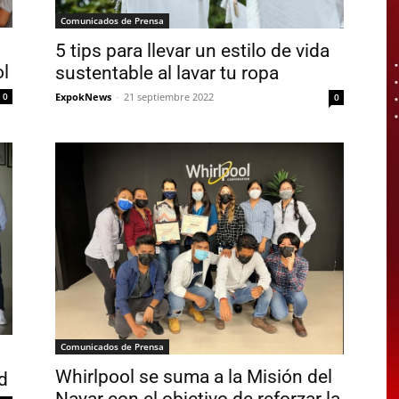
Comunicados de Prensa
5 tips para llevar un estilo de vida
ol
sustentable al lavar tu ropa
ExpokNews
-
21 septiembre 2022
0
0
Comunicados de Prensa
Whirlpool se suma a la Misión del
d
Nayar con el objetivo de reforzar la