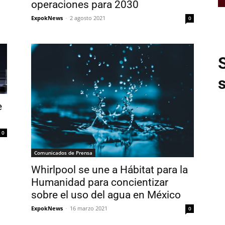
operaciones para 2030
ExpokNews
-
2 agosto 2021
0
e
0
Comunicados de Prensa
Whirlpool se une a Hábitat para la
Humanidad para concientizar
sobre el uso del agua en México
ExpokNews
-
16 marzo 2021
0