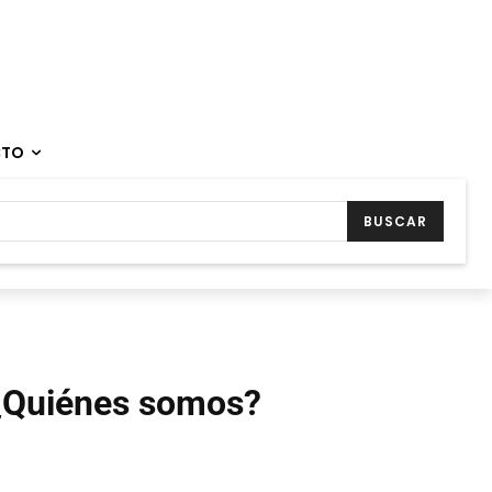
CTO
BUSCAR
¿Quiénes somos?