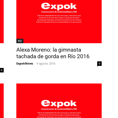
RSI
Alexa Moreno: la gimnasta
tachada de gorda en Río 2016
ExpokNews
-
9 agosto 2016
0
0