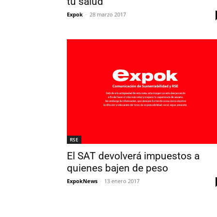
tu salud
Expok
-
28 marzo 2017
RSE
El SAT devolverá impuestos a
quienes bajen de peso
ExpokNews
-
13 enero 2017