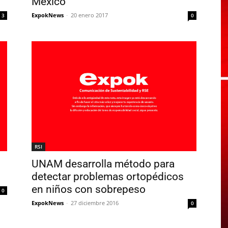
México
ExpokNews
-
20 enero 2017
3
0
RSI
UNAM desarrolla método para
detectar problemas ortopédicos
en niños con sobrepeso
0
ExpokNews
-
27 diciembre 2016
0