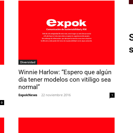
Diversidad
Winnie Harlow: “Espero que algún
día tener modelos con vitiligo sea
normal”
ExpokNews
-
22 noviembre 2016
1
0