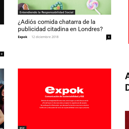
Entendiendo la Responsabilidad Social
¿Adiós comida chatarra de la
publicidad citadina en Londres?
n
Expok
-
12 diciembre 2018
0
0
RSE