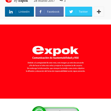
28 marzo 2017
3
By
Expok
Linkedin
Facebook
Twitter