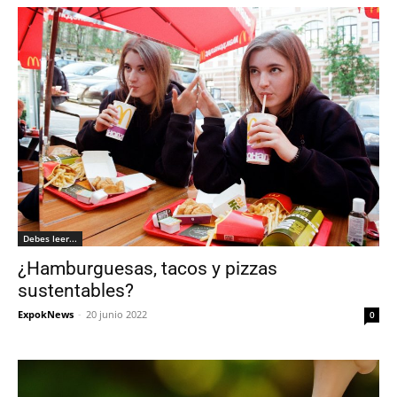
Debes leer...
¿Hamburguesas, tacos y pizzas
sustentables?
ExpokNews
-
20 junio 2022
0