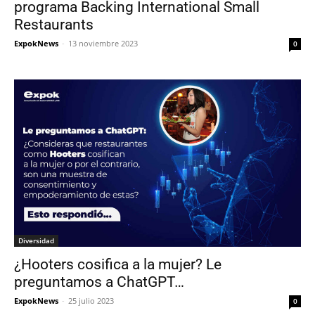
programa Backing International Small
Restaurants
ExpokNews
-
13 noviembre 2023
0
Diversidad
¿Hooters cosifica a la mujer? Le
preguntamos a ChatGPT…
ExpokNews
-
25 julio 2023
0