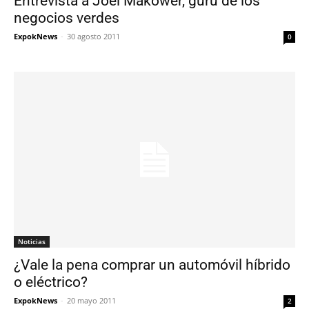
Entrevista a Joel Makower, gurú de los
negocios verdes
ExpokNews
-
30 agosto 2011
0
Noticias
¿Vale la pena comprar un automóvil híbrido
o eléctrico?
ExpokNews
-
20 mayo 2011
2