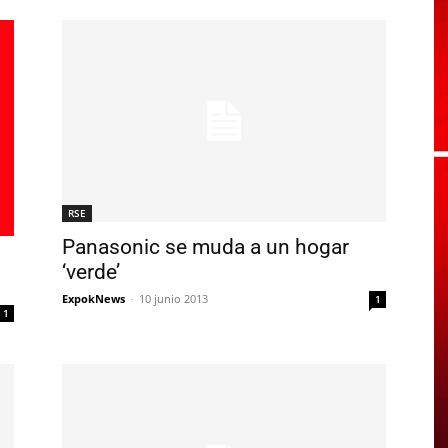
RSE
Panasonic se muda a un hogar
‘verde’
ExpokNews
-
10 junio 2013
1
1