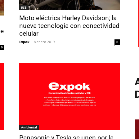
RSE
Moto eléctrica Harley Davidson; la
nueva tecnología con conectividad
de
celular
Expok
-
8 enero 2019
0
0
Ambiental
Panasonic y Tesla se unen por la