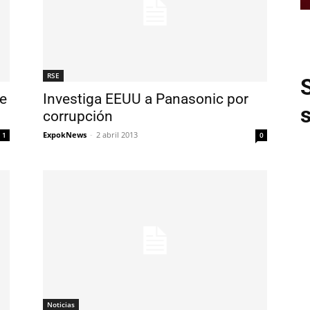
RSE
de
Investiga EEUU a Panasonic por
corrupción
ExpokNews
-
2 abril 2013
1
0
Noticias