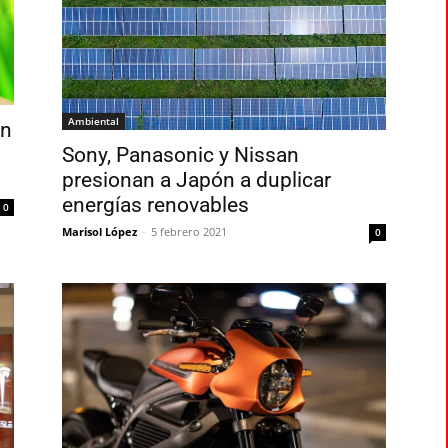
Ambiental
en
Sony, Panasonic y Nissan
presionan a Japón a duplicar
energías renovables
0
Marisol López
-
5 febrero 2021
0