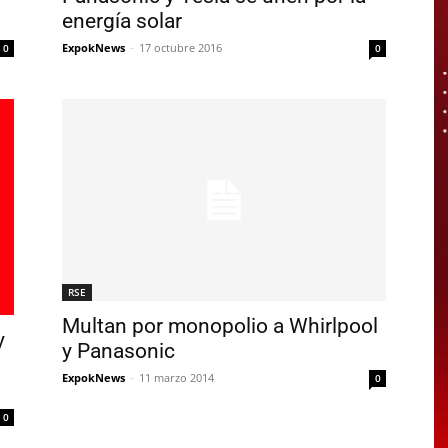
energía solar
ExpokNews
-
17 octubre 2016
0
0
RSE
Multan por monopolio a Whirlpool
y
y Panasonic
ExpokNews
-
11 marzo 2014
0
0