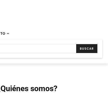
CTO
BUSCAR
¿Quiénes somos?