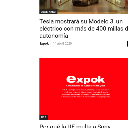
Ambiental
Tesla mostrará su Modelo 3, un
eléctrico con más de 400 millas 
autonomía
Expok
-
14 abril 2020
RSE
Por qué la UE multa a Sony,