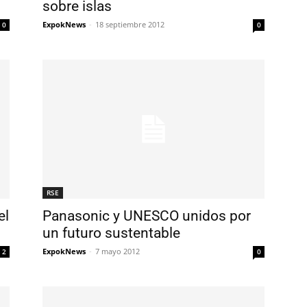
sobre islas
ExpokNews
-
18 septiembre 2012
0
0
RSE
el
Panasonic y UNESCO unidos por
un futuro sustentable
ExpokNews
-
7 mayo 2012
2
0