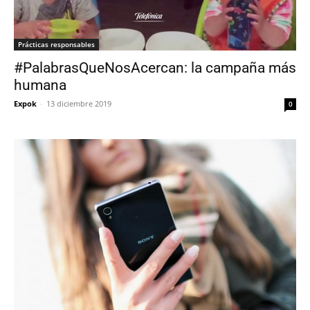
Prácticas responsables
#PalabrasQueNosAcercan: la campaña más
humana
Expok
-
13 diciembre 2019
0