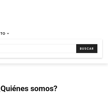
CTO
BUSCAR
¿Quiénes somos?