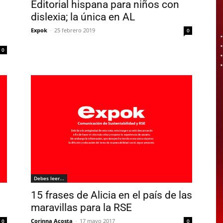
Editorial hispana para niños con
dislexia; la única en AL
Expok
-
25 febrero 2019
0
0
Debes leer...
15 frases de Alicia en el país de las
maravillas para la RSE
Corinna Acosta
-
17 mayo 2017
0
0