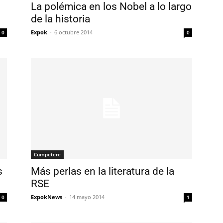
La polémica en los Nobel a lo largo
de la historia
Expok
-
6 octubre 2014
0
0
Cumpetere
s
Más perlas en la literatura de la
RSE
ExpokNews
-
14 mayo 2014
0
1