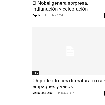
El Nobel genera sorpresa,
indignación y celebración
Expok
-
11 octubre 2014
RSE
Chipotle ofrecerá literatura en su
empaques y vasos
María José Evia H
-
15 mayo 2014