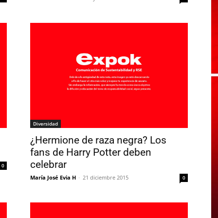
Diversidad
¿Hermione de raza negra? Los
fans de Harry Potter deben
celebrar
0
María José Evia H
-
21 diciembre 2015
0