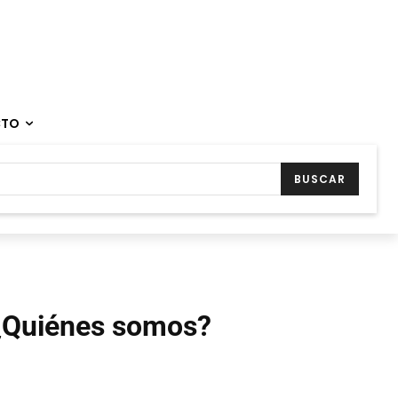
CTO
BUSCAR
¿Quiénes somos?