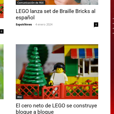
Comunicación de RSE
LEGO lanza set de Braille Bricks al
español
ExpokNews
-
4 enero 2024
0
0
RSE
El cero neto de LEGO se construye
bloque a bloque