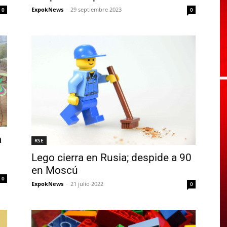
ExpokNews
-
29 septiembre 2023
0
0
a
RSE
Lego cierra en Rusia; despide a 90
en Moscú
0
ExpokNews
-
21 julio 2022
0