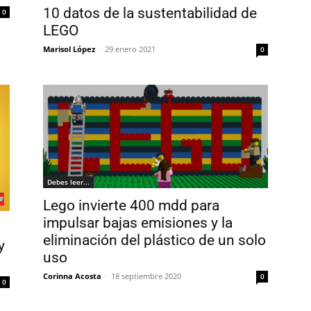
10 datos de la sustentabilidad de
0
LEGO
Marisol López
-
29 enero 2021
0
Debes leer...
Lego invierte 400 mdd para
impulsar bajas emisiones y la
eliminación del plástico de un solo
y
uso
Corinna Acosta
-
18 septiembre 2020
0
0