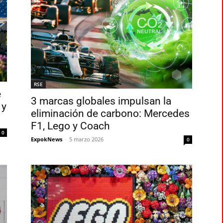
RSE
e
3 marcas globales impulsan la
 y
eliminación de carbono: Mercedes
F1, Lego y Coach
0
ExpokNews
-
5 marzo 2026
0