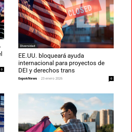
o
Diversidad
l
EE.UU. bloqueará ayuda
internacional para proyectos de
DEI y derechos trans
0
ExpokNews
-
23 enero 2026
0