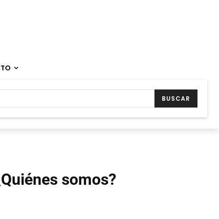
CTO
BUSCAR
¿Quiénes somos?