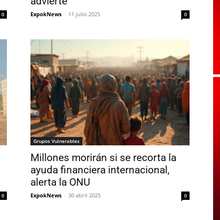
advierte
ExpokNews
-
11 julio 2025
0
0
Grupos Vulnerables
Millones morirán si se recorta la
ayuda financiera internacional,
alerta la ONU
ExpokNews
-
30 abril 2025
0
0