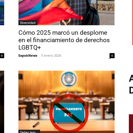
Diversidad
Cómo 2025 marcó un desplome
en el financiamiento de derechos
LGBTQ+
ExpokNews
-
5 enero 2026
0
0
Debes leer...