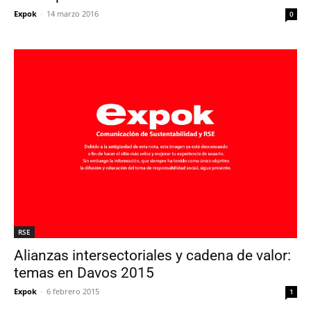
Expok
-
14 marzo 2016
0
RSE
Alianzas intersectoriales y cadena de valor:
temas en Davos 2015
Expok
-
6 febrero 2015
1