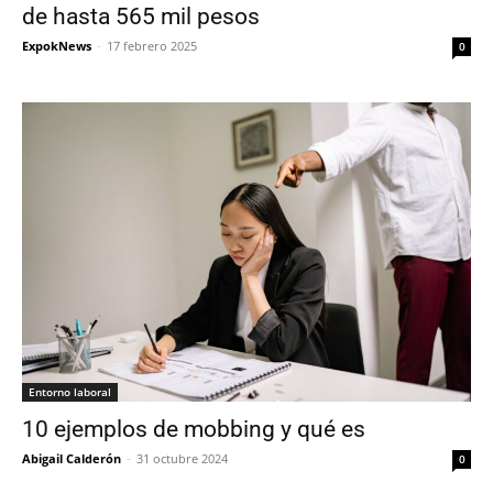
de hasta 565 mil pesos
ExpokNews
-
17 febrero 2025
0
Entorno laboral
10 ejemplos de mobbing y qué es
Abigail Calderón
-
31 octubre 2024
0