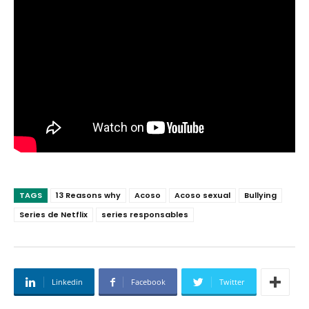
TAGS
13 Reasons why
Acoso
Acoso sexual
Bullying
Series de Netflix
series responsables
Linkedin
Facebook
Twitter