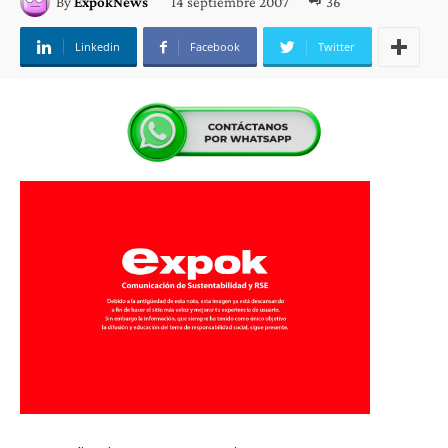
14 septiembre 2007
36
By
ExpokNews
Linkedin
Facebook
Twitter