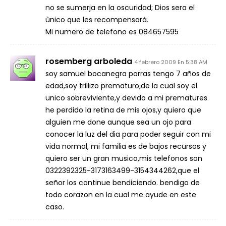
no se sumerja en la oscuridad; Dios sera el
ùnico que les recompensarà.
Mi numero de telefono es 084657595
rosemberg arboleda
4 febrero 2009 En 5:38 AM
soy samuel bocanegra porras tengo 7 años de
edad,soy trillizo prematuro,de la cual soy el
unico sobreviviente,y devido a mi prematures
he perdido la retina de mis ojos,y quiero que
alguien me done aunque sea un ojo para
conocer la luz del dia para poder seguir con mi
vida normal, mi familia es de bajos recursos y
quiero ser un gran musico,mis telefonos son
0322392325-3173163499-3154344262,que el
señor los continue bendiciendo. bendigo de
todo corazon en la cual me ayude en este
caso.