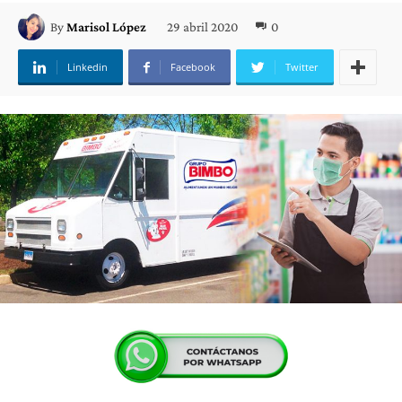
29 abril 2020
0
By
Marisol López
Linkedin
Facebook
Twitter