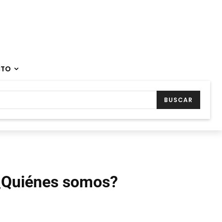
CTO
BUSCAR
¿Quiénes somos?