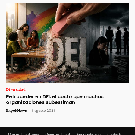
Diversidad
Retroceder en DEI: el costo que muchas
organizaciones subestiman
ExpokNews
-
6 agosto 2026
Qué es Expoknews
Quién es Expok
Anúnciate aquí
Contacto